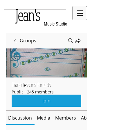
Jean's
Music Studio
Groups
Piano lessons for kids
Public
·
245 members
Join
Discussion
Media
Members
About