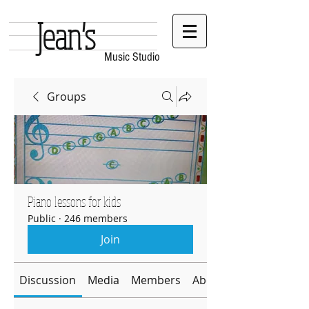
Jean's
Music Studio
Groups
Piano lessons for kids
Public
·
246 members
Join
Discussion
Media
Members
About