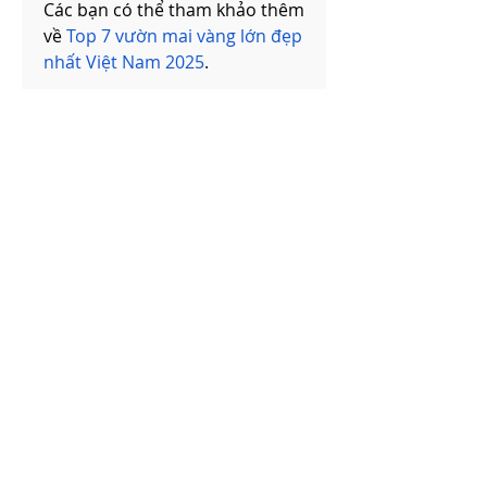
Các bạn có thể tham khảo thêm 
về 
Top 7 vườn mai vàng lớn đẹp 
nhất Việt Nam 2025
.
0
0
Write a comment...
About
Welcome to the group! You can
connect with other members,
ge
...
Read more
Members
Катя Кондратюк
Follow