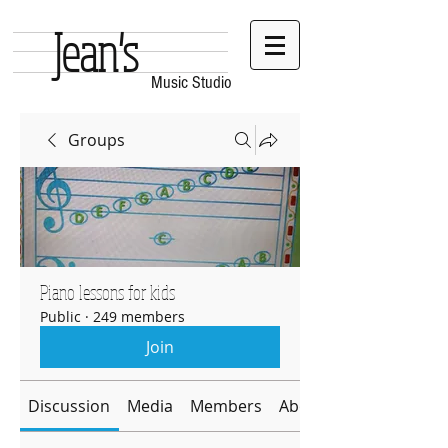
Jean's
Music Studio
Groups
Piano lessons for kids
Public
·
249 members
Join
Discussion
Media
Members
About