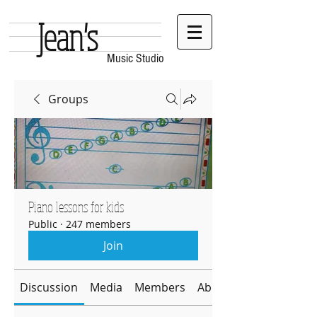
Jean's
Music Studio
Groups
Piano lessons for kids
Public
·
247 members
Join
Discussion
Media
Members
About