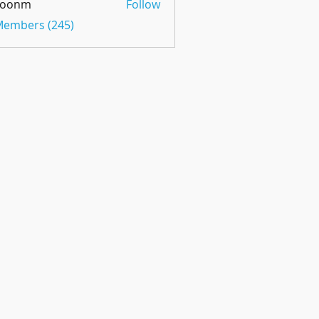
oonm
Follow
m
 Members (245)