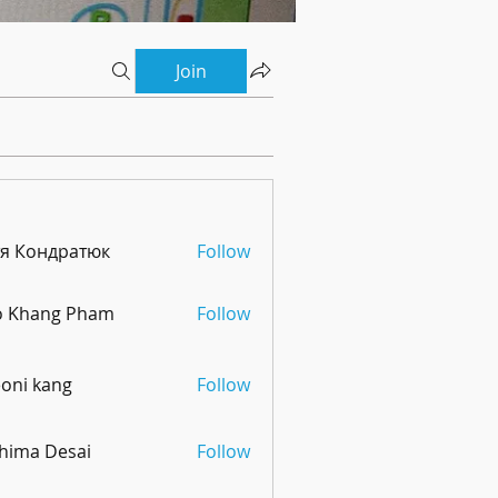
Join
тя Кондратюк
Follow
o Khang Pham
Follow
oni kang
Follow
hima Desai
Follow