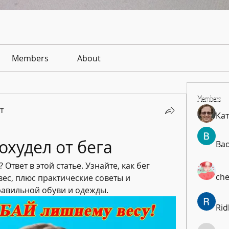
Members
About
Members
т
Ка
охудел от бега
Ba
Ответ в этой статье. Узнайте, как бег 
che
ес, плюс практические советы и 
авильной обуви и одежды.
Rid