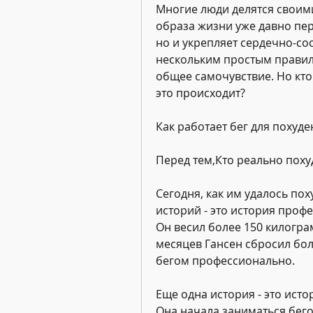
Многие люди делятся своими
образа жизни уже давно пере
но и укрепляет сердечно-сос
нескольким простым правила
общее самочувствие. Но кто
это происходит?
Как работает бег для похуде
Перед тем,Кто реально поху
Сегодня, как им удалось поху
историй - это история проф
Он весил более 150 килограмм
месяцев Гансен сбросил бол
бегом профессионально.
Еще одна история - это ист
Она начала заниматься бегом