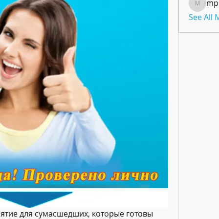
mp
mpoon
See All
анятие для сумасшедших, которые готовы 