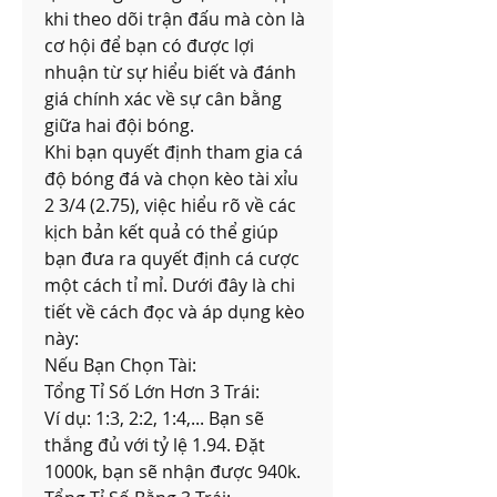
khi theo dõi trận đấu mà còn là 
cơ hội để bạn có được lợi 
nhuận từ sự hiểu biết và đánh 
giá chính xác về sự cân bằng 
giữa hai đội bóng.
Khi bạn quyết định tham gia cá 
độ bóng đá và chọn kèo tài xỉu 
2 3/4 (2.75), việc hiểu rõ về các 
kịch bản kết quả có thể giúp 
bạn đưa ra quyết định cá cược 
một cách tỉ mỉ. Dưới đây là chi 
tiết về cách đọc và áp dụng kèo 
này:
Nếu Bạn Chọn Tài:
Tổng Tỉ Số Lớn Hơn 3 Trái:
Ví dụ: 1:3, 2:2, 1:4,... Bạn sẽ 
thắng đủ với tỷ lệ 1.94. Đặt 
1000k, bạn sẽ nhận được 940k.