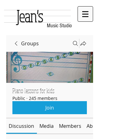
Jean's
Music Studio
Groups
Piano lessons for kids
Public
·
245 members
Join
Discussion
Media
Members
About