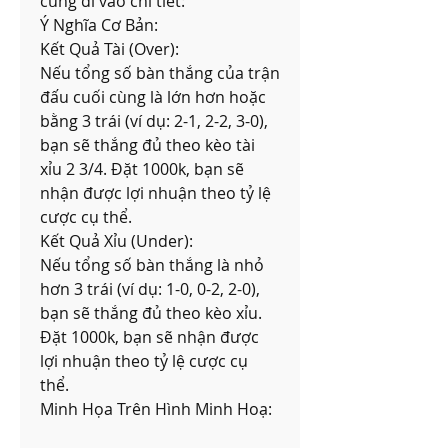
cùng đi vào chi tiết:
Ý Nghĩa Cơ Bản:
Kết Quả Tài (Over):
Nếu tổng số bàn thắng của trận 
đấu cuối cùng là lớn hơn hoặc 
bằng 3 trái (ví dụ: 2-1, 2-2, 3-0), 
bạn sẽ thắng đủ theo kèo tài 
xỉu 2 3/4. Đặt 1000k, bạn sẽ 
nhận được lợi nhuận theo tỷ lệ 
cược cụ thể.
Kết Quả Xỉu (Under):
Nếu tổng số bàn thắng là nhỏ 
hơn 3 trái (ví dụ: 1-0, 0-2, 2-0), 
bạn sẽ thắng đủ theo kèo xỉu. 
Đặt 1000k, bạn sẽ nhận được 
lợi nhuận theo tỷ lệ cược cụ 
thể.
Minh Họa Trên Hình Minh Hoạ: