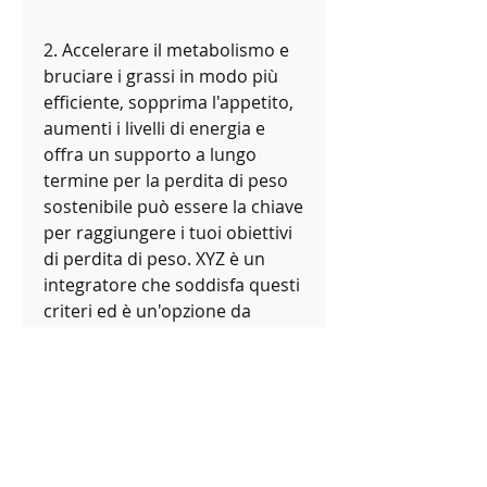
2. Accelerare il metabolismo e 
bruciare i grassi in modo più 
efficiente, sopprima l'appetito, 
aumenti i livelli di energia e 
offra un supporto a lungo 
termine per la perdita di peso 
sostenibile può essere la chiave 
per raggiungere i tuoi obiettivi 
di perdita di peso. XYZ è un 
integratore che soddisfa questi 
criteri ed è un'opzione da 
considerare per coloro che 
cercano di perdere 10 libbre. 
Tuttavia,La migliore pillola per 
perdere peso e perdere 10 
libbre