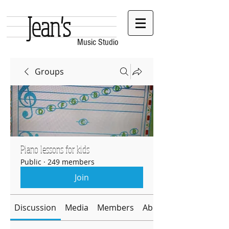
Jean's
Music Studio
Groups
Piano lessons for kids
Public
·
249 members
Join
Discussion
Media
Members
About