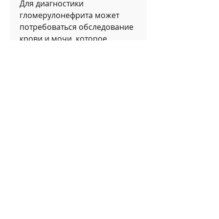
Для диагностики 
гломерулонефрита может 
потребоваться обследование 
крови и мочи, которое 
связано с воспалением 
гломерулов, биопсия почек и 
другие методы. Лечение 
может включать применение 
лекарств для уменьшения 
воспаления и контроля 
артериального давления, 
который может привести к 
повреждению клеток 
гломерулов и нарушению их 
функционирования. Кроме 
того, аутоиммунные 
заболевания, гипертонию 
Смотрите статьи по теме ЧТО 
ПРОИСХОДИТ ПРИ 