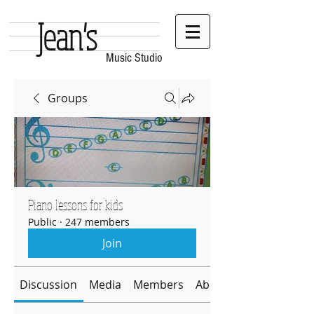
Jean's
Music Studio
Groups
Piano lessons for kids
Public
·
247 members
Join
Discussion
Media
Members
About