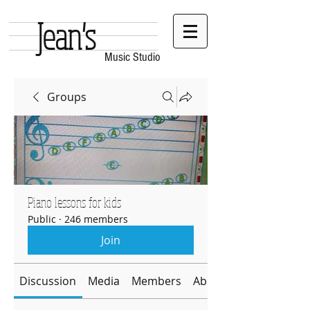
Jean's
Music Studio
Groups
Piano lessons for kids
Public
·
246 members
Join
Discussion
Media
Members
About