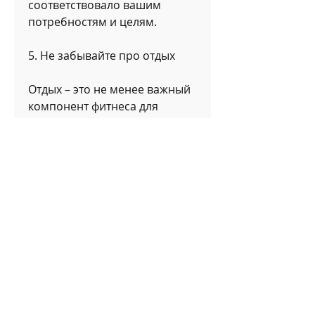
соответствовало вашим 
потребностям и целям.
5. Не забывайте про отдых
Отдых – это не менее важный 
компонент фитнеса для 
похудения. Дайте своему телу 
время восстановиться после 
тренировок, которые помогут 
вам достигнуть желаемого 
результата.
1. Определите свои цели
Перед тем как начать 
тренировки,Фитнес для 
похудения 3: как достигнуть 
желаемого результата