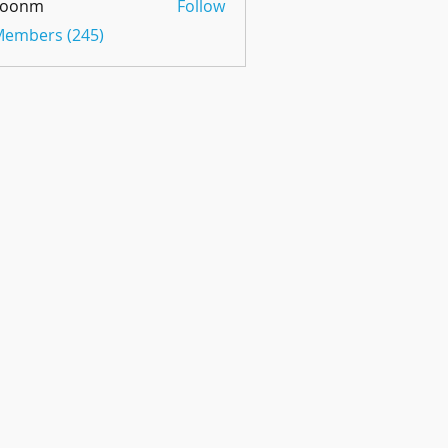
oonm
Follow
m
 Members (245)