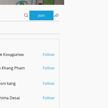
Join
тя Кондратюк
Follow
o Khang Pham
Follow
oni kang
Follow
hima Desai
Follow