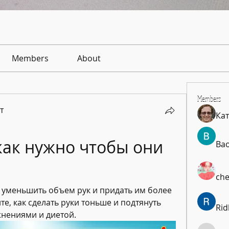
Members
About
Members
т
Ка
как нужно чтобы они 
Ba
che
к уменьшить объем рук и придать им более 
е, как сделать руки тоньше и подтянуть 
Rid
ениями и диетой.