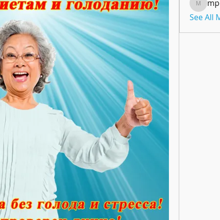
mp
mpoon
See All