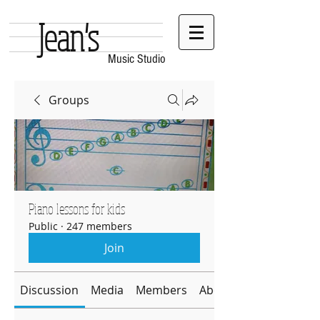
Jean's
Music Studio
Groups
Piano lessons for kids
Public
·
247 members
Join
Discussion
Media
Members
About