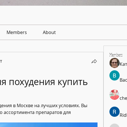
Members
About
Members
т
Ка
я похудения купить 
Ba
che
ения в Москве на лучших условиях. Вы 
 ассортимента препаратов для 
Rid