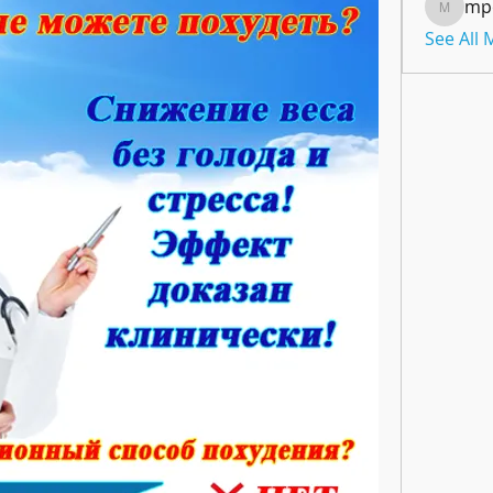
mp
mpoon
See All