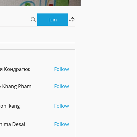
Join
тя Кондратюк
Follow
o Khang Pham
Follow
oni kang
Follow
hima Desai
Follow