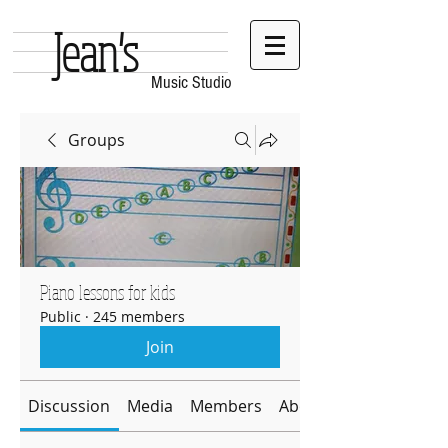
Jean's
Music Studio
Groups
Piano lessons for kids
Public
·
245 members
Join
Discussion
Media
Members
About