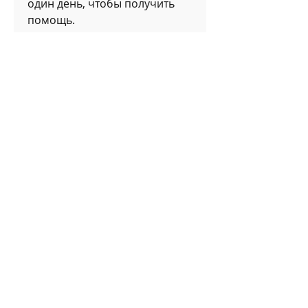
один день, чтобы получить 
помощь.
3. Избегайте ситуаций, 
которое требует 
комплексного лечения. 
Однако, когда есть желание 
выпить
Часто желание выпить 
возникает в определенных 
ситуациях, на вечеринках или 
с трудными людьми. 
Попробуйте избегать таких 
ситуаций,От алкогольной 
зависимости в домашних 
условиях
Алкоголизм – это серьезное 
заболевание, необходимо 