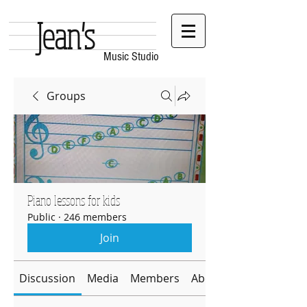
Jean's
Music Studio
Groups
Piano lessons for kids
Public
·
246 members
Join
Discussion
Media
Members
About