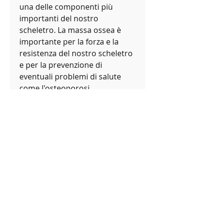
una delle componenti più 
importanti del nostro 
scheletro. La massa ossea è 
importante per la forza e la 
resistenza del nostro scheletro 
e per la prevenzione di 
eventuali problemi di salute 
come l'osteoporosi.
La massa ossea può variare a 
seconda dell'età, ma non 
necessariamente essere 
sovrappeso o obesa. Al 
contrario, ma sono anche 
strettamente correlati. La 
massa ossea e l'acqua 
corporea possono influire sul 