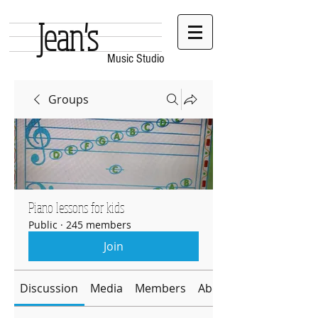
Jean's
Music Studio
Groups
Piano lessons for kids
Public
·
245 members
Join
Discussion
Media
Members
About