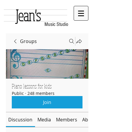
Jean's
Music Studio
Groups
Piano lessons for kids
Public
·
248 members
Join
Discussion
Media
Members
About