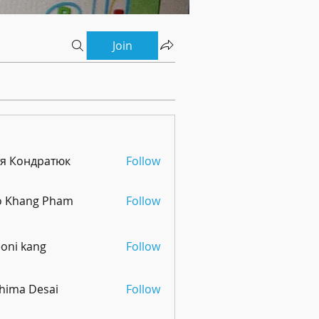
Join
тя Кондратюк
Follow
o Khang Pham
Follow
oni kang
Follow
hima Desai
Follow