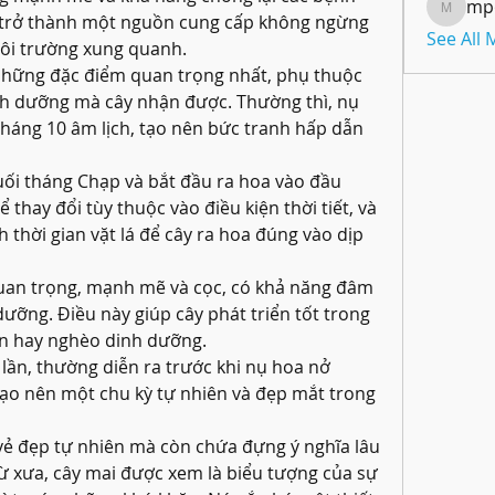
mp
mpoon
y trở thành một nguồn cung cấp không ngừng 
See All
môi trường xung quanh.
hững đặc điểm quan trọng nhất, phụ thuộc 
nh dưỡng mà cây nhận được. Thường thì, nụ 
háng 10 âm lịch, tạo nên bức tranh hấp dẫn 
ối tháng Chạp và bắt đầu ra hoa vào đầu 
thay đổi tùy thuộc vào điều kiện thời tiết, và 
thời gian vặt lá để cây ra hoa đúng vào dịp 
uan trọng, mạnh mẽ và cọc, có khả năng đâm 
ưỡng. Điều này giúp cây phát triển tốt trong 
cằn hay nghèo dinh dưỡng.
lần, thường diễn ra trước khi nụ hoa nở 
ạo nên một chu kỳ tự nhiên và đẹp mắt trong 
ẻ đẹp tự nhiên mà còn chứa đựng ý nghĩa lâu 
ừ xưa, cây mai được xem là biểu tượng của sự 