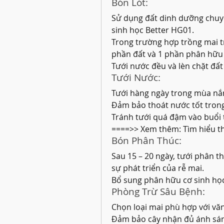
Bón Lót:
Sử dụng đất dinh dưỡng chuyê
sinh học Better HG01.
Trong trường hợp trồng mai tro
phần đất và 1 phần phân hữu 
Tưới nước đều và lèn chặt đất 
Tưới Nước:
Tưới hàng ngày trong mùa nắn
Đảm bảo thoát nước tốt tro
Tránh tưới quá đậm vào buổi t
====>> Xem thêm: Tìm hiểu t
Bón Phân Thúc:
Sau 15 – 20 ngày, tưới phân t
sự phát triển của rễ mai.
Bổ sung phân hữu cơ sinh học 
Phòng Trừ Sâu Bệnh:
Chọn loại mai phù hợp với vă
Đảm bảo cây nhận đủ ánh sán