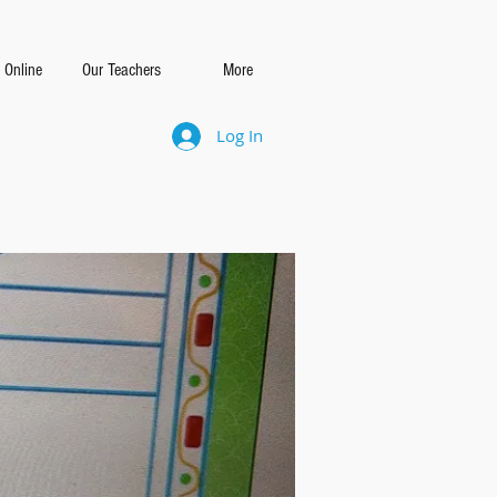
 Online
Our Teachers
More
Log In