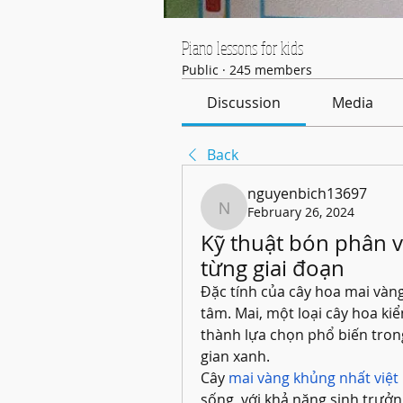
Piano lessons for kids
Public
·
245 members
Discussion
Media
Back
nguyenbich13697
February 26, 2024
nguyenbich13697
Kỹ thuật bón phân v
từng giai đoạn
Đặc tính của cây hoa mai vàng
tâm. Mai, một loại cây hoa ki
thành lựa chọn phổ biến trong
gian xanh.
Cây 
mai vàng khủng nhất việ
sống, với khả năng sinh trưở