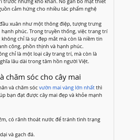
trì trước những khó khăn. Nó gắn bó mật thiết 
nguồn cảm hứng cho nhiều tác phẩm nghệ 
đầu xuân như một thông điệp, tượng trưng 
hạnh phúc. Trong truyền thống, việc trang trí 
 không chỉ là sự đẹp mắt mà còn là niềm tin 
ành công, phồn thịnh và hạnh phúc.
g chỉ là một loại cây trang trí, mà còn là 
ghĩa lâu dài trong tâm hồn người Việt.
à chăm sóc cho cây mai
hân và chăm sóc 
vườn mai vàng lớn nhất
 thì 
úp bạn đạt được cây mai đẹp và khỏe mạnh 
2m, có rãnh thoát nước để tránh tình trạng 
 dại và gạch đá.