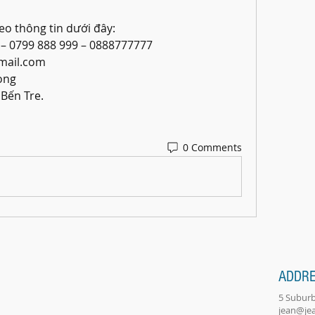
eo thông tin dưới đây:
 – 0799 888 999 – 0888777777
mail.com
ong
 Bến Tre.
0 Comments
ADDR
5 Suburb
jean@je