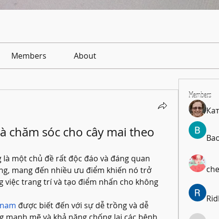
Members
About
Members
Ка
à chăm sóc cho cây mai theo 
Ba
 là một chủ đề rất độc đáo và đáng quan 
che
ểng, mang đến nhiều ưu điểm khiến nó trở 
 việc trang trí và tạo điểm nhấn cho không 
Rid
t nam
 được biết đến với sự dễ trồng và dễ 
ng mạnh mẽ và khả năng chống lại các bệnh 