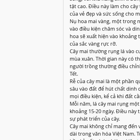
tật cao. Điều này làm cho câ
của vẻ đẹp và sức sống cho 
Nụ hoa mai vàng, một trong n
vào điều kiện chăm sóc và di
hoa sẽ xuất hiện vào khoảng t
của sắc vàng rực rỡ.
Cây mai thường rụng lá vào cu
mùa xuân. Thời gian này có thể 
người trồng thường điều chỉnh 
Tết.
Rễ của cây mai là một phần q
sâu vào đất để hút chất dinh d
mọi điều kiện, kể cả khi đất 
Mỗi năm, lá cây mai rụng một 
khoảng 15-20 ngày. Điều này t
sự phát triển của cây.
Cây mai không chỉ mang đến v
dài trong văn hóa Việt Nam. T