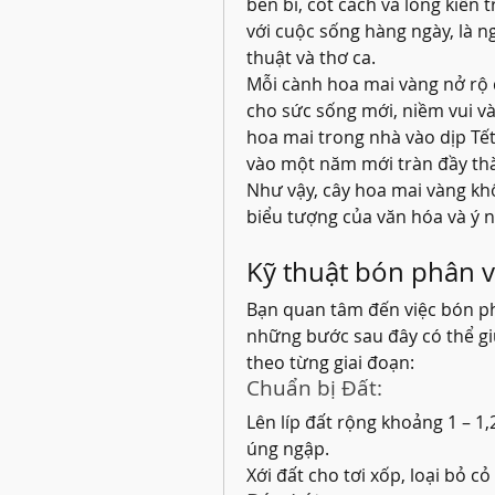
bền bỉ, cốt cách và lòng kiên 
với cuộc sống hàng ngày, là 
thuật và thơ ca.
Mỗi cành hoa mai vàng nở rộ 
cho sức sống mới, niềm vui và 
hoa mai trong nhà vào dịp Tết
vào một năm mới tràn đầy th
Như vậy, cây hoa mai vàng khôn
biểu tượng của văn hóa và ý n
Kỹ thuật bón phân v
Bạn quan tâm đến việc bón p
những bước sau đây có thể gi
theo từng giai đoạn:
Chuẩn bị Đất:
Lên líp đất rộng khoảng 1 – 1,
úng ngập.
Xới đất cho tơi xốp, loại bỏ cỏ