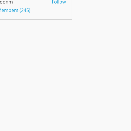
oonm
Follow
m
 Members (245)