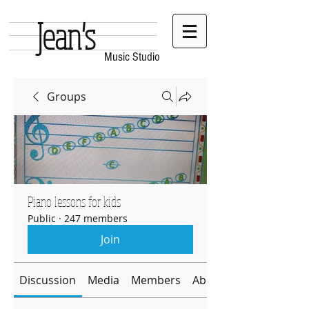
Jean's
Music Studio
Groups
Piano lessons for kids
Public
·
247 members
Join
Discussion
Media
Members
About