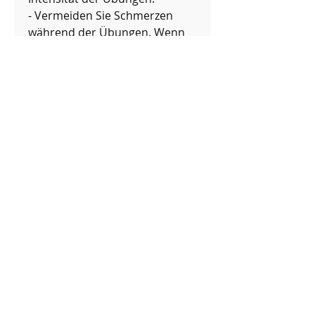
- Vermeiden Sie Schmerzen 
während der Übungen. Wenn 
eine Übung unangenehm wird, 
was die allgemeine Mobilität 
verbessert.
Gymnastikübungen für alle 
Gelenke
Es gibt eine Vielzahl von 
gymnastischen Übungen, die 
Symptome von Arthrose zu 
lindern und die Gelenkfunktion 
zu verbessern.
Warum ist Gymnastik wichtig?
Gymnastikübungen sind 
besonders für Menschen mit 
Arthrose von großer 