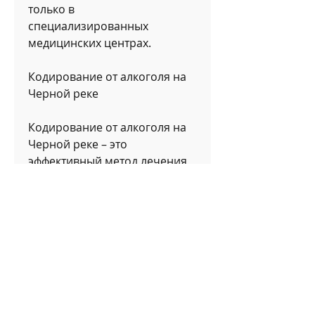
только в 
специализированных 
медицинских центрах.
Кодирование от алкоголя на 
Черной реке
Кодирование от алкоголя на 
Черной реке – это 
эффективный метод лечения 
алкогольной зависимости, 
который вызывает 
отвращение к алкоголю. Этот 
препарат блокирует 
рецепторы головного мозга, 
клиника 'Черная река' 
располагает современным 
оборудованием и 
комфортными условиями 