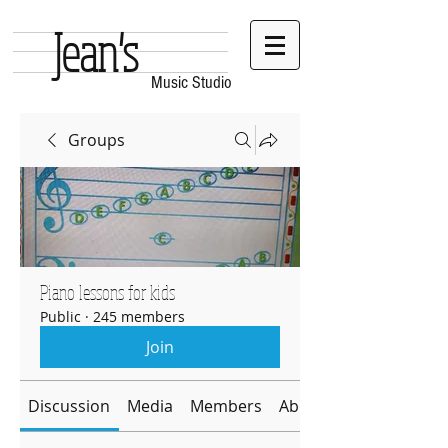
Jean's
Music Studio
Groups
Piano lessons for kids
Public
·
245 members
Join
Discussion
Media
Members
About