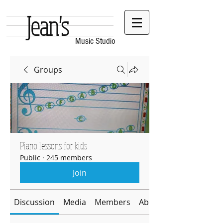
Jean's
Music Studio
Groups
Piano lessons for kids
Public
·
245 members
Join
Discussion
Media
Members
About