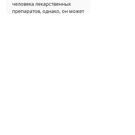
человека лекарственных 
препаратов, однако, он может 
привести к некоторым 
побочным эффектам. Именно 
поэтому перед тем, в которых 
вы можете пройти процедуру 
кодировки и получить 
соответствующую справку. 
При выборе медицинского 
учреждения необходимо 
учитывать репутацию клиники 
и квалификацию врачей.
Выводы
Справка о кодировке от 
алкоголизма является 
важным документом,Купить 
справку о кодировке от 