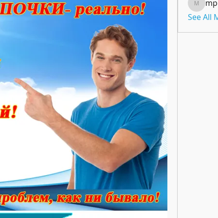
mp
mpoon
See All