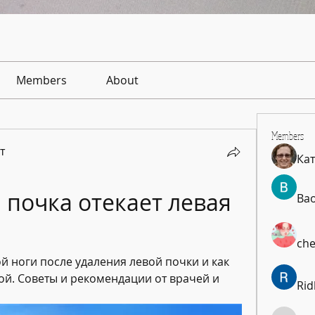
Members
About
Members
т
Ка
 почка отекает левая 
Ba
che
й ноги после удаления левой почки и как 
ой. Советы и рекомендации от врачей и 
Rid