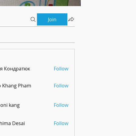
Join
тя Кондратюк
Follow
o Khang Pham
Follow
oni kang
Follow
hima Desai
Follow