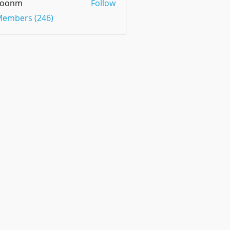
oonm
Follow
m
 Members (246)