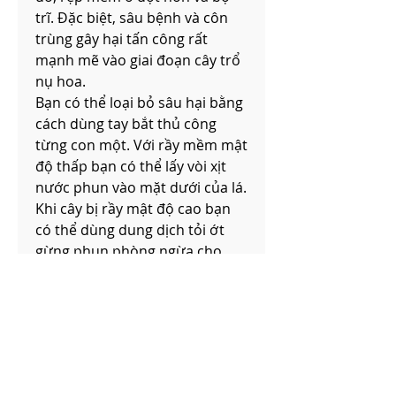
trĩ. Đặc biệt, sâu bệnh và côn 
trùng gây hại tấn công rất 
mạnh mẽ vào giai đoạn cây trổ 
nụ hoa.
Bạn có thể loại bỏ sâu hại bằng 
cách dùng tay bắt thủ công 
từng con một. Với rầy mềm mật 
độ thấp bạn có thể lấy vòi xịt 
nước phun vào mặt dưới của lá. 
Khi cây bị rầy mật độ cao bạn 
có thể dùng dung dịch tỏi ớt 
gừng phun phòng ngừa cho 
cây.
Cách Chăm Sóc Mai Vàng 
Từng Tháng Âm Lịch
Chăm Sóc Mai Vàng Tháng 1 - 
Tháng 2
Đây là giai đoạn đầu trong 6 