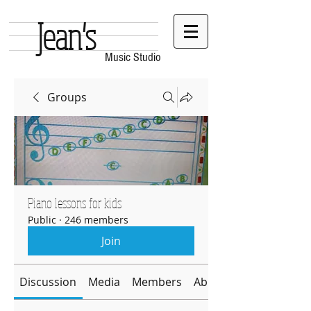
Jean's
Music Studio
Groups
Piano lessons for kids
Public
·
246 members
Join
Discussion
Media
Members
About