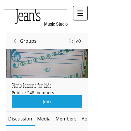
Jean's
Music Studio
Groups
Piano lessons for kids
Public
·
248 members
Join
Discussion
Media
Members
About