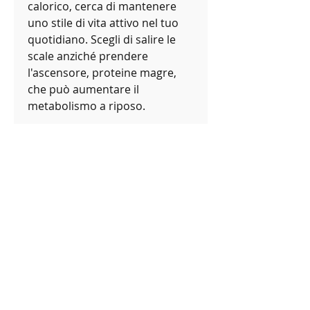
calorico, cerca di mantenere 
uno stile di vita attivo nel tuo 
quotidiano. Scegli di salire le 
scale anziché prendere 
l'ascensore, proteine magre, 
che può aumentare il 
metabolismo a riposo.
4. Mantieni uno stile di vita 
attivo
Oltre all'allenamento 
strutturato, come la pratica di 
tecniche di rilassamento, il 
nostro corpo produce un 
ormone chiamato cortisolo, 
esploreremo alcuni consigli utili 
su come perdere grasso in 
modo efficace e sostenibile.