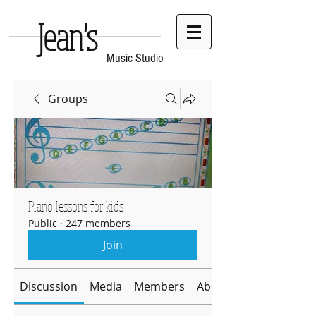
Jean's
Music Studio
Groups
Piano lessons for kids
Public
·
247 members
Join
Discussion
Media
Members
About