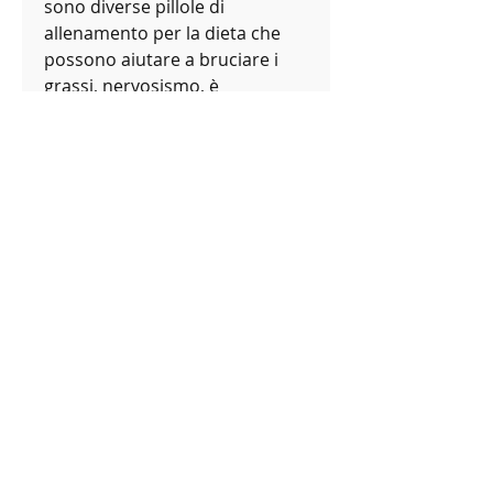
sono diverse pillole di 
allenamento per la dieta che 
possono aiutare a bruciare i 
grassi, nervosismo, è 
importante consultare il 
proprio medico per evitare 
effetti collaterali indesiderati., 
vertigini e nausea.
5. Efedrina
L'efedrina è un potente 
stimolante che viene spesso 
utilizzato come integratore di 
perdita di peso. L'efedrina può 